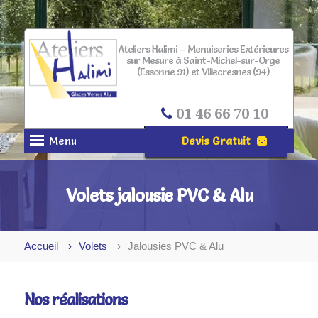
Ateliers Halimi – Menuiseries Extérieures
sur Mesure à Saint-Michel-sur-Orge
(Essonne 91) et Villecresnes (94)
01 46 66 70 10
Menu
Devis Gratuit
NOM*
Volets jalousie PVC & Alu
PRÉNOM
Accueil
Volets
Jalousies PVC & Alu
EMAIL*
VILLE*
Nos réalisations