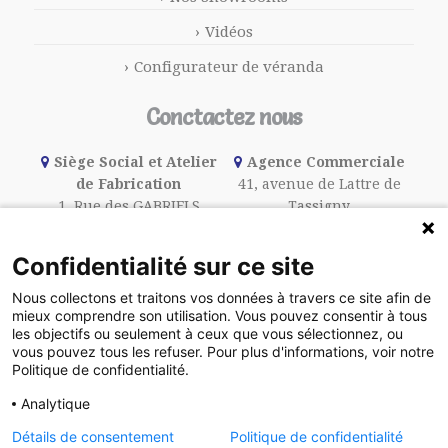
Vidéos
Configurateur de véranda
Conctactez nous
Siège Social et Atelier
Agence Commerciale
de Fabrication
41, avenue de Lattre de
1, Rue des GABRIELS
Tassigny
91240 ST MICHEL sur ORGE
N 19
01 46 66 70 10
94440 VILLECRESNES
Confidentialité sur ce site
01 45 95 15 15
Nous collectons et traitons vos données à travers ce site afin de
mieux comprendre son utilisation. Vous pouvez consentir à tous
les objectifs ou seulement à ceux que vous sélectionnez, ou
Le Blog
vous pouvez tous les refuser. Pour plus d'informations, voir notre
Politique de confidentialité.
Analytique
©2016 Halimi | Agence
DigitalCube
, CMS
Détails de consentement
Politique de confidentialité
BlueCube