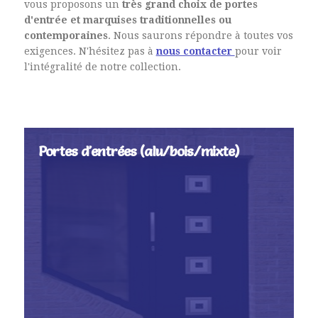
vous proposons un
très grand choix de portes
TÉLÉPHONE*
d'entrée et marquises
traditionnelles ou
contemporaines
. Nous saurons répondre à toutes vos
exigences. N'hésitez pas à
nous contacter
pour voir
VOTRE DEMANDE*
l'intégralité de notre collection.
MESSAGE
Portes d'entrées (alu/bois/mixte)
Remplir le code ci-dessus