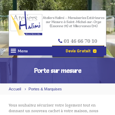
Ateliers Halimi – Menuiseries Extérieures
sur Mesure à Saint-Michel-sur-Orge
(Essonne 91) et Villecresnes (94)
01 46 66 70 10
Menu
Devis Gratuit
NOM*
Porte sur mesure
PRÉNOM
Accueil
Portes & Marquises
EMAIL*
VILLE*
Vous souhaitez sécuriser votre logement tout en
donnant un nouveau cachet à votre maison, n
ous