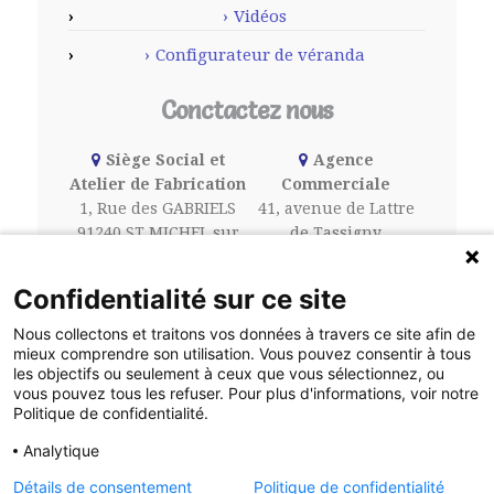
Vidéos
Configurateur de véranda
Conctactez nous
Siège Social et
Agence
Atelier de Fabrication
Commerciale
1, Rue des GABRIELS
41, avenue de Lattre
91240 ST MICHEL sur
de Tassigny
ORGE
N 19
01 46 66 70 10
94440 VILLECRESNES
Confidentialité sur ce site
01 45 95 15 15
Nous collectons et traitons vos données à travers ce site afin de
mieux comprendre son utilisation. Vous pouvez consentir à tous
les objectifs ou seulement à ceux que vous sélectionnez, ou
Le Blog
vous pouvez tous les refuser. Pour plus d'informations, voir notre
Politique de confidentialité.
Analytique
©2016 Halimi | Agence
DigitalCube
, CMS
Détails de consentement
Politique de confidentialité
BlueCube