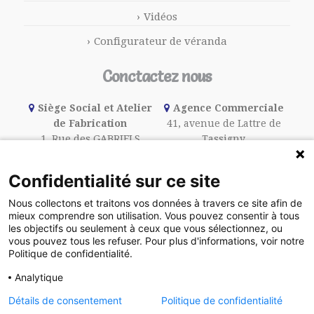
Vidéos
Configurateur de véranda
Conctactez nous
Siège Social et Atelier
Agence Commerciale
de Fabrication
41, avenue de Lattre de
1, Rue des GABRIELS
Tassigny
91240 ST MICHEL sur ORGE
N 19
01 46 66 70 10
94440 VILLECRESNES
Confidentialité sur ce site
01 45 95 15 15
Nous collectons et traitons vos données à travers ce site afin de
mieux comprendre son utilisation. Vous pouvez consentir à tous
les objectifs ou seulement à ceux que vous sélectionnez, ou
Le Blog
vous pouvez tous les refuser. Pour plus d'informations, voir notre
Politique de confidentialité.
Analytique
©2016 Halimi | Agence
DigitalCube
, CMS
Détails de consentement
Politique de confidentialité
BlueCube