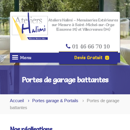
Ateliers Halimi – Menuiseries Extérieures
sur Mesure à Saint-Michel-sur-Orge
(Essonne 91) et Villecresnes (94)
01 46 66 70 10
Menu
Devis Gratuit
NOM*
Portes de garage battantes
PRÉNOM
Accueil
Portes garage & Portails
Portes de garage
EMAIL*
battantes
VILLE*
Nos réalisations