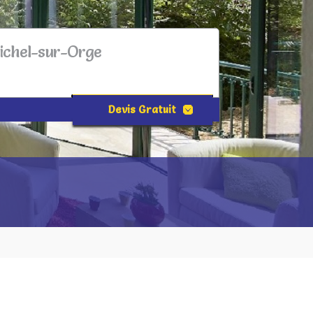
Michel-sur-Orge
Devis Gratuit
NOM*
PRÉNOM
EMAIL*
VILLE*
TÉLÉPHONE*